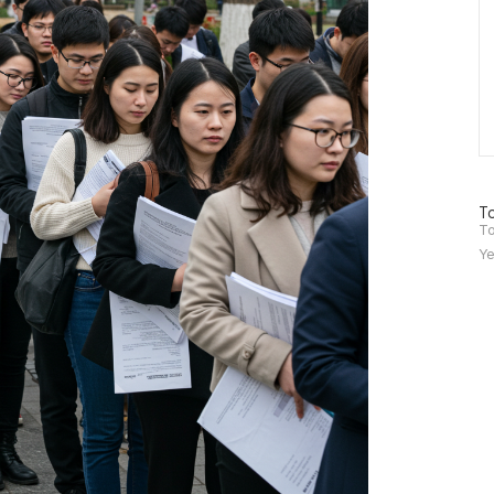
방
To
문
To
자
Ye
수