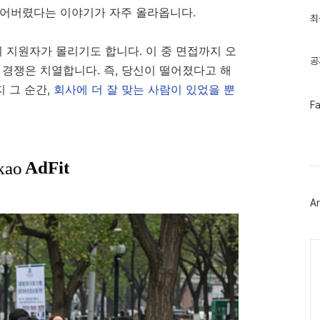
과
되어버렸다는 이야기가 자주 올라옵니다.
인
최
기
글
의 지원자가 몰리기도 합니다. 이 중 면접까지 오
공
 경쟁은 치열합니다. 즉, 당신이 떨어졌다고 해
지 그 순간,
회사에 더 잘 맞는 사람이 있었을 뿐
페
F
이
스
북
트
위
터
플
러
Ar
그
인
Ca