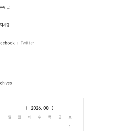
근댓글
지사항
acebook
Twitter
chives
lendar
2026. 08
일
월
화
수
목
금
토
1