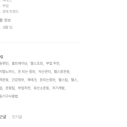
재테크
부업
경제 트렌드
활 정보
생활 팁
ag
동루틴,
홈트레이닝,
헬스초보,
부업 추천,
지털노마드,
돈 되는 정보,
자산관리,
헬스장운동,
력운동,
건강정보,
재테크,
돈되는정보,
헬스팁,
헬스,
업,
운동팁,
부업추천,
유산소운동,
자기계발,
동기구사용법,
근글
인기글