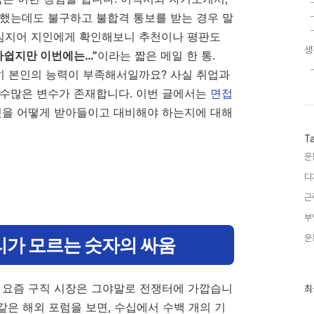
비했는데도 불구하고 불합격 통보를 받는 경우 말
 심지어 지인에게 확인해보니 추천이나 평판도
생
아쉽지만 이번에는…”
이라는 짧은 메일 한 통.
히 본인의 능력이 부족해서일까요? 사실 취업과
 수많은 변수가 존재합니다. 이번 글에서는
면접
것을 어떻게 받아들이고 대비해야 하는지에 대해
T
운
디
근
부
운
리가 모르는 숫자의 싸움
 요즘 구직 시장은 그야말로 전쟁터에 가깝습니
최
최
근
) 같은 해외 포럼을 보면, 수십에서 수백 개의 기
글