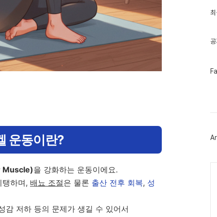
과
인
최
기
글
공
페
F
이
스
북
트
위
터
플
러
겔 운동이란?
Ar
그
인
Ca
 Muscle)
을 강화하는 운동이에요.
 지탱하며,
배뇨 조절
은 물론
출산 전후 회복
,
성
 성감 저하 등의 문제가 생길 수 있어서