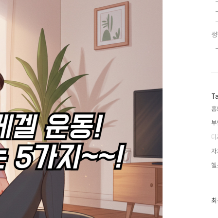
생
T
홈
부
디
자
헬
최
최
근
글