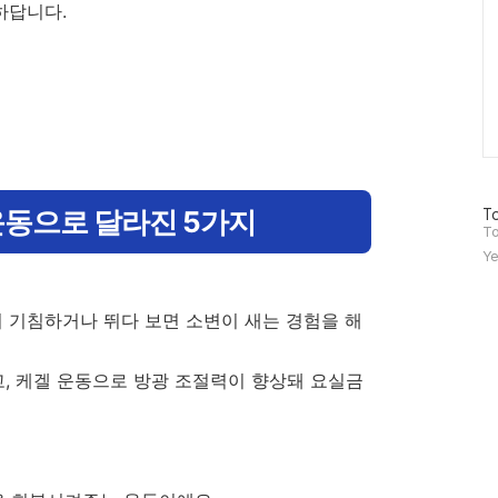
하답니다.
 운동으로 달라진 5가지
방
To
문
To
자
Ye
수
이 기침하거나 뛰다 보면 소변이 새는 경험을 해
, 케겔 운동으로 방광 조절력이 향상돼 요실금