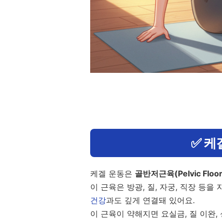
✅ 케
케겔 운동은
골반저근육(Pelvic Floor
이 근육은 방광, 질, 자궁, 직장 등을
건강
과도 깊게 연결돼 있어요.
이 근육이 약해지면 요실금, 질 이완,