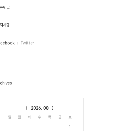
근댓글
지사항
acebook
Twitter
chives
lendar
2026. 08
일
월
화
수
목
금
토
1