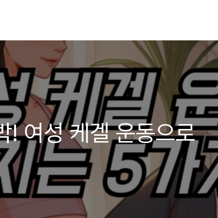
박! 여성 케겔 운동으로