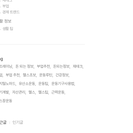
재테크
부업
경제 트렌드
활 정보
생활 팁
ag
트레이닝,
돈 되는 정보,
부업추천,
돈되는정보,
재테크,
업,
부업 추천,
헬스초보,
운동루틴,
건강정보,
지털노마드,
유산소운동,
운동팁,
운동기구사용법,
기계발,
자산관리,
헬스,
헬스팁,
근력운동,
스장운동,
근글
인기글