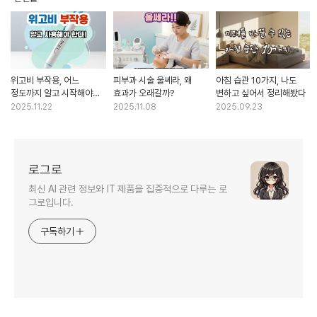
위고비 부작용, 어느
피부과 시술 울쎄라, 왜
아침 습관 10가지, 나도
정도까지 알고 시작해야
효과가 오래갈까?
변하고 싶어서 정리해봤다
할까?
2025.11.22
2025.11.08
2025.09.23
로그로
최신 AI 관련 정보와 IT 제품을 집중적으로 다루는 로
그로입니다.
구독하기