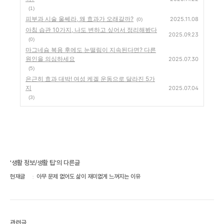
(1)
피부과 시술 울쎄라, 왜 효과가 오래갈까?
2025.11.08
(0)
아침 습관 10가지, 나도 변하고 싶어서 정리해봤다
2025.09.23
(0)
마그네슘 복용 후에도 눈떨림이 지속된다면? 다른
원인을 의심하세요
2025.07.30
(5)
은근히 효과 대박! 여성 케겔 운동으로 달라진 5가
지
2025.07.04
(3)
'생활 정보/생활 팁'의 다른글
현재글
아무 문제 없어도 삶이 재미없게 느껴지는 이유
관련글