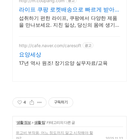
http://m.coupang.com
광고
라이프 쿠팡 로켓배송으로 빠르게 받아봐
요
섭취하기 편한 라이프, 쿠팡에서 다양한 제품
을 만나보세요. 지친 일상, 당신의 몸에 생기를
더하는 건강한 선택을 쿠팡에서.
http://cafe.naver.com/caresoft
광고
요양세상
17년 역사 원조! 장기요양 실무자료/교육
4
구독하기
'
생활 정보
>
생활 팁
' 카테고리의 다른 글
위고비 부작용, 어느 정도까지 알고 시작해야 할
까?
2025.11.22